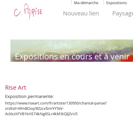
Ma démarche
Expositions
Nouveau lien
Paysag
​Expositions en cours et à venir
Rise Art
Exposition
permanente:
https://www.riseart.com/fr/artiste/130950/chantal-parise?
srsltid=AfmBOop9lZzcvfzmYYTeV-
AckkzXFVB1kHE74kNg6SLr4kM3tQljZvU5